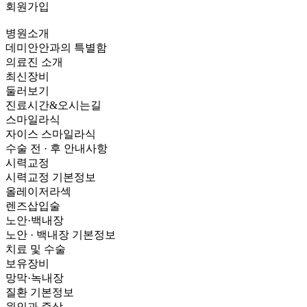
회원가입
병원소개
데미안안과의 특별함
의료진 소개
최신장비
둘러보기
진료시간&오시는길
스마일라식
자이스 스마일라식
수술 전 · 후 안내사항
시력교정
시력교정 기본정보
올레이저라섹
렌즈삽입술
노안·백내장
노안 · 백내장 기본정보
치료 및 수술
보유장비
망막·녹내장
질환 기본정보
원인과 증상