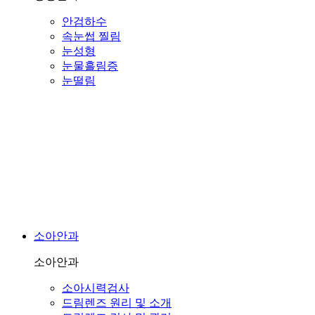
안검하수
속눈썹 찔림
눈성형
눈물흘림증
눈떨림
소아안과
소아안과
소아시력검사
드림렌즈 원리 및 소개