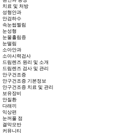
치료 및 처방
성형안과
안검하수
속눈썹찔림
눈성형
눈물흘림증
눈떨림
소아안과
소아시력검사
드림렌즈 원리 및 소개
드림렌즈 검사 및 관리
안구건조증
안구건조증 기본정보
안구건조증 치료 및 관리
보유장비
안질환
다래끼
익상편
눈꺼풀 점
결막모반
커뮤니티