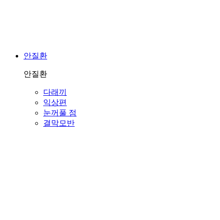
안질환
안질환
다래끼
익상편
눈꺼풀 점
결막모반